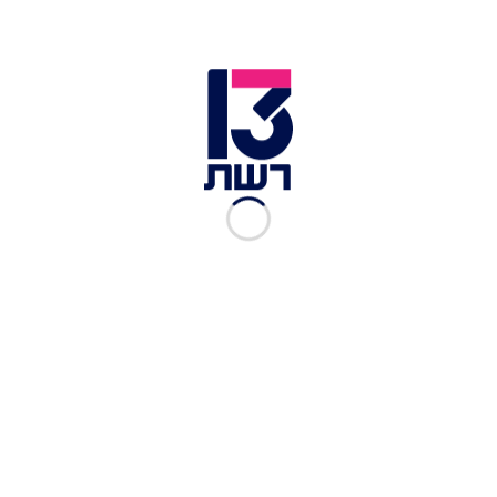
היכרות עם הדג המקומי הכי טעים. פילה פורל על מצע ירוקים |
צילום: נועם פריסמן
טלביה | ירושלים
מתחת לתיאטרון ירושלים נמצאת טלביה, אחת
המסעדות המבוקשות והיציבות בעיר הקודש, ספוט
אירופאי בעיצוב ובאוכל, שמספק את האסקפיזם
המושלם והמתבקש לדייט ראשון, שני וגם אלו שיבואו
אחריו. עיצוב העץ הכהה עם פריטי וינטג' ובר רחב,
משרים על המקום אווירה קסומה מעשור אחר, ואם בא