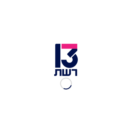
ירזין-סלע שחברה להראל ויזל, מבעלי קבוצת
פוקס. בעשור הקרוב, קרי עד 2033, צפויים להיפתח
בישראל עוד 14 סניפים, אחד בביג גלילות, סמוך
לסינמה סיטי שיפתח בשנה הקרובה, וסניף נוסף בנמל
תל אביב, היכן שפועל כיום סניף של ארומה.