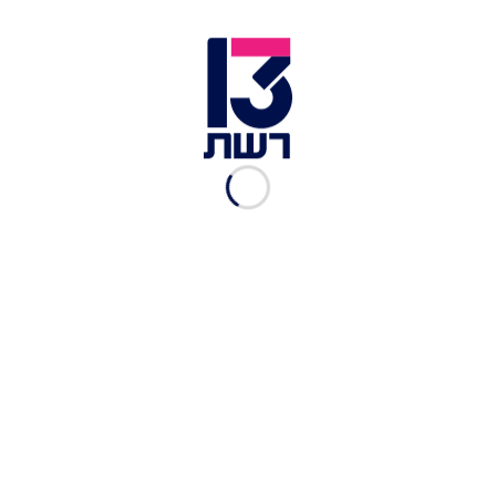
המתוקים: Cheesy Whopper, שהוא הכריך המוכר של
משפחת הצ'יזי וופר עם קציצה, עגבנייה, בצל, חסה,
רוטב ברביקיו, מיונז, מלפפון חמוץ, וכאן מגיע הטוויסט
- חיזוק של 3 יחידות מקלות פריכים במילוי מוצרלה
נמסה שנמתחת היטב בעת הביס (42 שקלים לכריך, 58
שקלים לארוחה). במילים אחרות - כריך של שלוש
קומות עם קציצה, ירקות ו-3 קראנצ'י סטיקטס לשדרוג
החוויה.