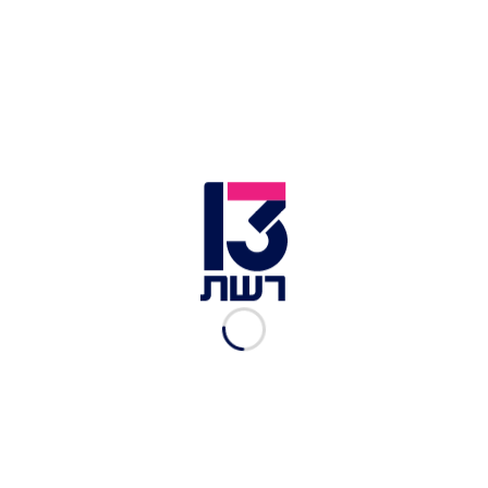
פצצת אוממי בכל ביס. טרטר טונה בהולנדז יוגורט | צילום: יעל
רייף
סיגר מסאחן
זוהי מנת הדגל של נאיפה עוד מימי L28, והיא צברה
את מעמדה בצדק רב. עוף קונפי ובצל קונפי רכים
ומתקתקים ממלאים 2 סיגרים שעשויים מפיתה דרוזית
דקיקה שטוגנה לרמת קריספיות מתקדמת. כל ביס
יותר פריך ומענג מקודמו, ובצד יוגורט עם שום, סומק