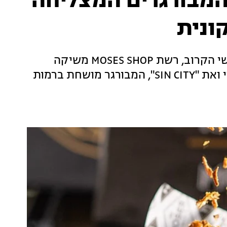
המבורגרים המצליחה
ונית
לרגל יום ההמבורגר הבינלאומי, שחל ביום חמישי הקרוב, רשת MOSES SHOP משיקה
תפריט חדש, שכולל את "צ’יפס החיוכים" האגדי ואת "SIN CITY", המבורגר מושחת ברמות