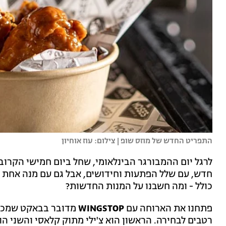
התפריט החדש של מוזס שופ | צילום: עוז אוחיון
לרגל יום ההמבורגר הבינלאומי, שחל ביום חמישי הקרוב (28 במאי), רש
חדש, עם שלל הפתעות וחידושים, אבל גם עם מנה אחת א
כולל - ומה חשבנו על המנות החדשות?
פתחנו את הארוחה עם
WINGSTOP
מדובר בבאקט שמכיל 
רטבים לבחירה. הראשון הוא צ'ילי מתוק קלאסי והשני הוא