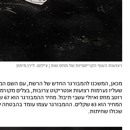
רצועות העוף הקריספיות של מוזס שופ | צילום: לירן מימון
מכאן, המשכנו להמבורגר החדש של הרשת, עם השם ה
שעליו נערמות רצועות אנטריקוט צרובות, בצלים מקורמלים
רוטב
המחיר הוא 83 שקלים. ההמבורגר עצמו עומד בהב
שכולו שחיתות.