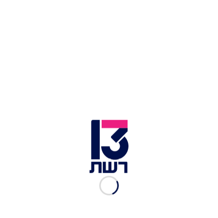
רוצים לעזור לתושבי הצפון? המוצרים המפנקים הללו
הם מקום טוב להתחיל
"זה הכי טוב שאנחנו יכולים לעשות": בית הקפה
בחזית הלבנונית שממשיך למרות המצב
המסעדה האהובה נפגעה מטיל איראני – וספגה נזק
משמעותי