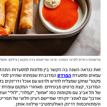
פרשנות כיפית לסיגר המוכר. סיגר שרימפס בדה פקטו | צילום: אסף
זאת כנראה השנה בה הקשר בין מלונות למסעדות התהדק
עפאים ומסעדת
הפרדס
המדוברת שנפתחו שתיהן לפני כח
פקטו" שחקן שמצליח לחדש ולרגש עם אוכל ודרינקים בק
המדובר, קצת פרטים מבטיחים: מאחורי המקום עומדת קב
של תל אביב עם מקומות כמו "אמש", "קפלה", "לולי" ועו
אורבן" עם לאונג' יוקרתי שמיישם רעיון חלוצי של תפרי
והמתוחכמות דרינק האולטימטיבי שילווה אותן.