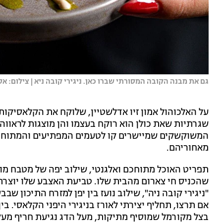
גם את מבנה הקובה המסורתי שברו כאן. ניגירי קובה ניא | צילום: א
על האלכוהול אמון זיו אדלשטיין, שלוקח את הקלאסיקו
שגרתיות שאת כולן הוא רוקח בעצמו והן מוצגות לראווה
המשוקשקים שמיישרים קו לטעמים המפתיעים והמתוחכמי
מאחוריהם.
תפריט האוכל מתוחכם ואלגנטי, שילוב יפה של מטבח מודר
שהכניס חי צארום מהבית שלו. טביעת האצבע שלו יוצרת
"ניגירי קובה ניה", שילוב נועז בין יפן למזרח התיכון ש
אם תרצו, תחליף יצירתי לאורז בניגירי היפני הקלאסי. 
בצל מקורמל שמוסיף מתיקות, מעל הדג נגיעת חריף מעק