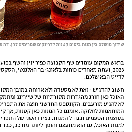
שידוך מושלם בין מנות ביסים קטנות לדרינקים שמרימים להן. דה פק
בראש המקום עומדים שף הקבוצה כפיר ינין והשף בפועל
2023, ועתה מאחדים כוחות בלאונג׳ בר האלגנטי, הסק
לדייט הבא שלכם.
חשוב להדגיש - זאת לא מסעדה ולא ארוחה במובן המסורתי
האוכל כאן חורג מהגדרות מסורתיות של שיירינג ומתמק
לא להגיע מורעבים. הקונספט החדשני חוצה את התפריט ל
המותאמות לחלוקה. אומנם כל המנות כאן קטנות, אך ק
בעוצמת הטעמים ובגודל המנות. בצידו השני של התפריט
למנות האוכל, גם הוא מתעצם והופך ליותר מורכב, כבד ו