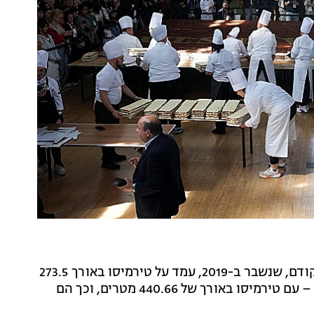
בסופו של דבר, השיא נשבר ללא כל בעיה: בעוד השיא הקודם, שנשבר ב-2019, עמד על טירמיסו באורך 273.5
מטרים "בלבד", השפים בלונדון עקפו אותו ללא כל מאמץ – עם טירמיסו באורך של 440.66 מטרים, וכך הם