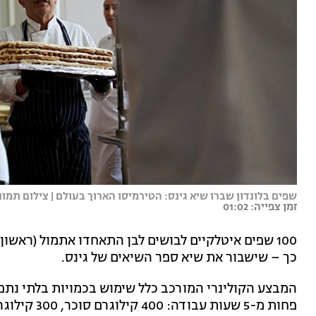
שפים בלונדון שברו שיא גינס: הטירמיסו הארוך בעולם | צילום תמו
זמן צפייה: 01:02
100 שפים איטלקיים לבושים לבן התאחדו אתמול (ראשו
כך – שישבור את שיא ספר השיאים של גינס.
המבצע הקולינרי המורכב כלל שימוש בכמויות בלתי נתפס
פחות מ-5 שעות עבודה: 400 קילוגרם סוכר, 300 קילוגרם קפה, יותר מ-3,000 ביצים ו-128 אלף ביסקוויטים.