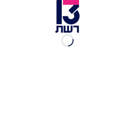
הגרסה הקוריאנית למרק עם קניידלך. טוקגוק | צילום: Begopa -
ארוחות קוריאניות
העולם עצר מלכת
המנה שכולם מתעלפים עליה היא הגרסה הקוריאנית
למרק עם קניידלך העונה לשם המאתגר TTEOK
MADUGUK. בתוך ציר בקר צלול ונעים שמזכיר מרק
מושקע של ארוחות חג, צפות עוגות אורז נגיסות
וחלקלקות, ולצידן מנדו - דמפלינג קוריאני במילוי
בשר בעבודת יד. מעל הכל אטריות ביצים ביתיות,
אצות ובצל ירוק שמוסיף רעננות נעימה. זה ביס חורפי