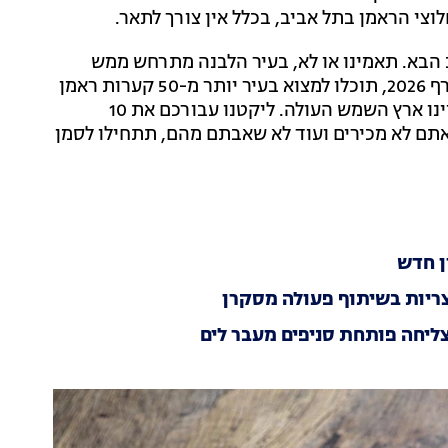
וצי הראמן בתל אביב, בכלל אין צורך לתאר.
 הבא. תאמינו או לא, בעיר הלבנה מתרחש ממש
ברגעים אלו "בייבי בום" של ראמנים, וזה אומר שנכון לחורף 2026, תוכלו למצוא בעיר יותר מ-50 קערות ראמן
שונות, כשברחבי הארץ המספר מתקרב ל-100, כאילו היינו ארץ השמש העולה. ליקטנו עבורכם את 10
תם לא מכירים ועוד לא שאבתם מהם, תתחילו לסמן
ן חדש
צריות בשיתוף פעולה מסקרן
יחה פותחת סניפים מעבר לים