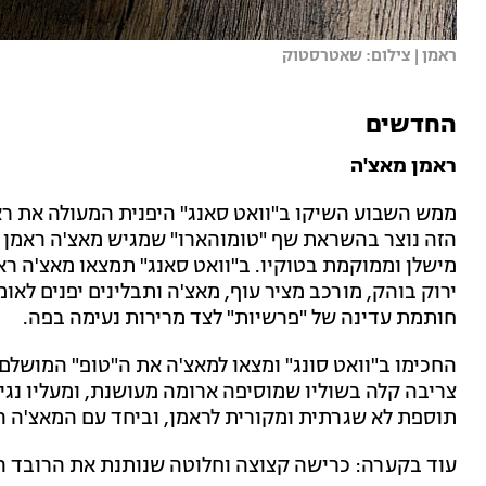
ראמן | צילום: שאטרסטוק
החדשים
ראמן מאצ'ה
ממש השבוע השיקו ב"וואט סאנג" היפנית המעולה את רא
הזה נוצר בהשראת שף "טומוהארו" שמגיש מאצ'ה ראמן
מישלן וממוקמת בטוקיו. ב"וואט סאנג" תמצאו מאצ'ה ראמ
ירוק בוהק, מורכב מציר עוף, מאצ'ה ותבלינים יפנים ל
חותמת עדינה של "פרשיות" לצד מרירות נעימה בפה.
החכימו ב"וואט סונג" ומצאו למאצ'ה את ה"טופ" המושלם –
צריבה קלה בשוליו שמוסיפה ארומה מעושנת, ומעליו נגיעת
תוספת לא שגרתית ומקורית לראמן, וביחד עם המאצ'ה ה
עוד בקערה: כרישה קצוצה וחלוטה שנותנת את הרובד המ