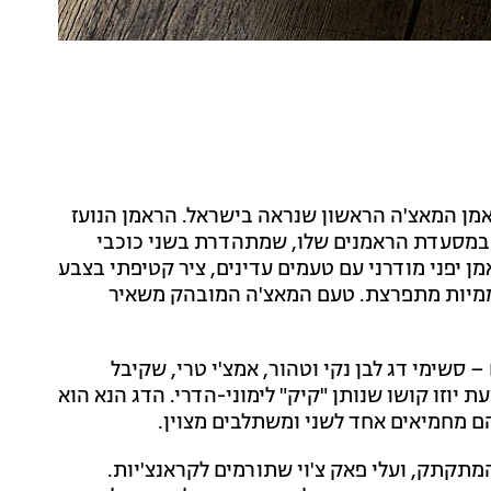
מן המאצ'ה הראשון שנראה בישראל. הראמן הנועז
 במסעדת הראמנים שלו, שמתהדרת בשני כוכבי
ן יפני מודרני עם טעמים עדינים, ציר קטיפתי בצבע
אוממיות מתפרצת. טעם המאצ'ה המובהק משאיר
 סשימי דג לבן נקי וטהור, אמצ'י טרי, שקיבל
 יוזו קושו שנותן "קיק" לימוני-הדרי. הדג הנא הוא
ם מחמיאים אחד לשני ומשתלבים מצוין.
תקתק, ועלי פאק צ'וי שתורמים לקראנצ'יות.