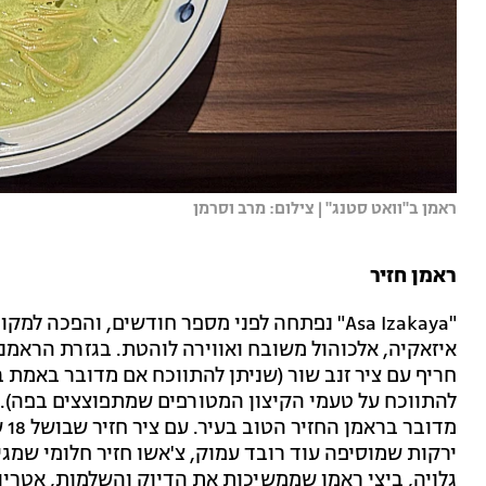
ראמן ב"וואט סטנג" | צילום: מרב וסרמן
ראמן חזיר
"Asa Izakaya" נפתחה לפני מספר חודשים, והפכה
איזאקיה, אלכוהול משובח ואווירה לוהטת. בגזרת הראמני
חריף עם ציר זנב שור (שניתן להתווכח אם מדובר באמת ב
להתווכח על טעמי הקיצון המטורפים שמתפוצצים בפה). 
מד
ירקות שמוסיפה עוד רובד עמוק, צ'אשו חזיר חלומי שמג
גלויה, ביצי ראמן שממשיכות את הדיוק והשלמות, אטרי