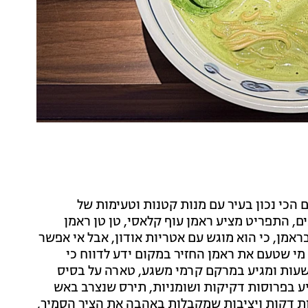
 למקום הכי נכון בעיר עם מנות קטנות וטעימות של
ם, התפריט מציע ראמן עוף קלאסי, טן טן ראמן
ראמן, כי הוא מוגש עם אטריות אודון, אבל אי אפשר
מי שטעם את ראמן החזיר במקום ידע לדווח כי
ובר בראמן החזיר הטוב בעיר. עם ציר חזיר שבושל 18 שעות ומגיע במרקם קרמי משגע, טארה על בסיס
יע בפרוסות דקיקות ושומניות, תירס שנצרב באש
ות דקות ויציבות שמקבלות באהבה את הציר הסמיך,