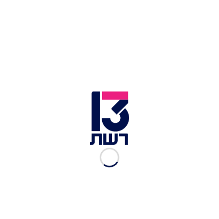
לשבוע מבלי להכביד. ספגטי ירוקים | צילום: דוד ששון
חלבון מוסיף המון, אבל יש אבל
כל בר דעת יודע שחלבון לא רק בריא וחיוני לגוף, אלא
גם עוזר לשמור על תחושת השובע, ולכן חשוב לכלול
אותו בארוחה המפסקת. מה שפחות יודעים זה שכדי
להפיק ולהשיג את המיטב מחלבון, כדאי לצרוך אותו
לצד ירקות ולא לצד פחמימות. לכן, לא משנה מה
תבחרו: עוף, דג, טופו, בשר ואפילו בוטנים, הקפידו
לאכול אותו עם שמן בריא דוגמת שמן זית או שמן
אבוקדו, ולצד ירק כלשהו כמו ברוקולי או כרובית