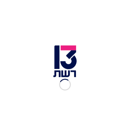
דירוג הגולשים:
זמן הכנה:
15
כמות סועדים:
2
מאת: שי דוד
מצרכים
כללי
50 מ"ל טקילה זהובה
50 מ"ל ליים סחוט טרי