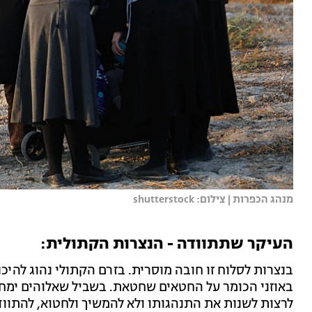
מנהג הכפרות | צילום: shutterstock
העיקר שתתוודה - הנצרות הקתולית:
בנצרות לסלוח זו חובה מוסרית. בזרם הקתולי נהוג להיכנ
באוזני הכומר על החטאים שחטאת. בשביל שאלוהים ימחו
לרצות לשנות את התנהגותו ולא להמשיך ולחטוא, להתווד