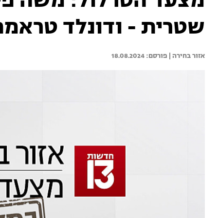
מצעד הטרלול: משה פייג
שטרית - ודונלד טראמפ
אזור בחירה | 
18.08.2024