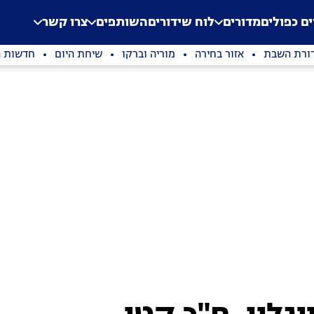
.
Application error: a clien
ים כפולים
מדורים
לוח שידורים
השותפים
צרו קשר
ורת השבת
אזור בחירה
מוריה וברקו
שיחת היום
חדשות ה