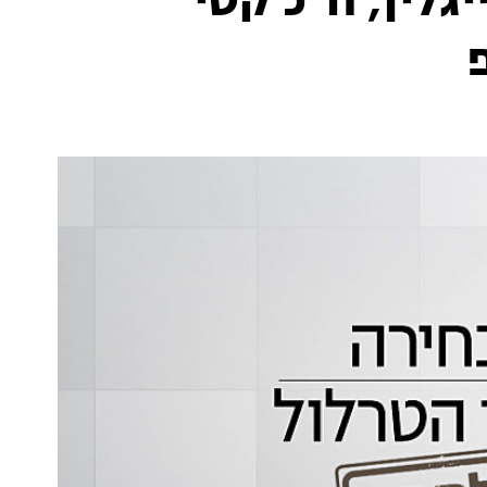
לין, ח"כ קטי