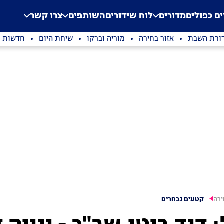
.
Application error: a clien
ים כפולים
מדורים
לוח שידורים
השותפים
צרו קשר
ורת השבת
אזור בחירה
מוריה וברקו
שיחת היום
חדשות ה
ירה
קטעים נבחרים