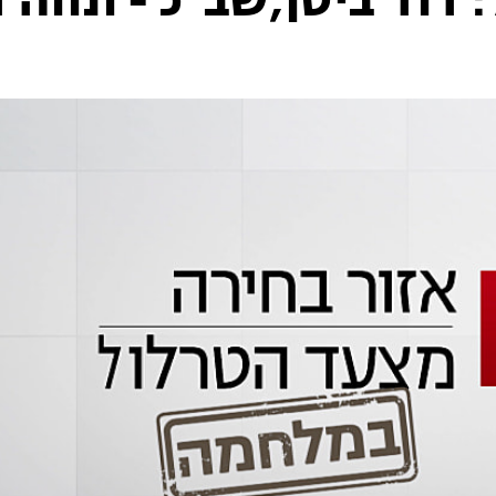
דוד ביטן,שב"כ - ונווה ד