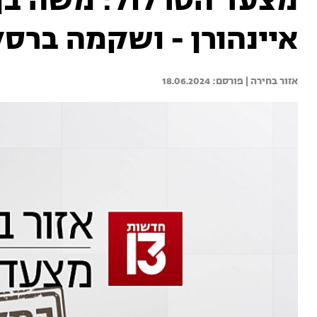
מצעד הטרלול: משה בן ז
איינהורן - ושקמה ברסל
אזור בחירה | 
18.06.2024