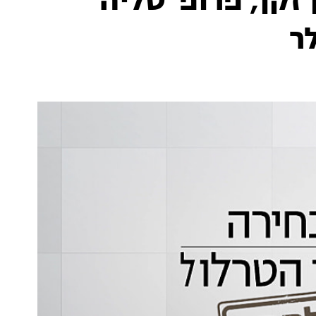
קן, פרופ' טליה
ר