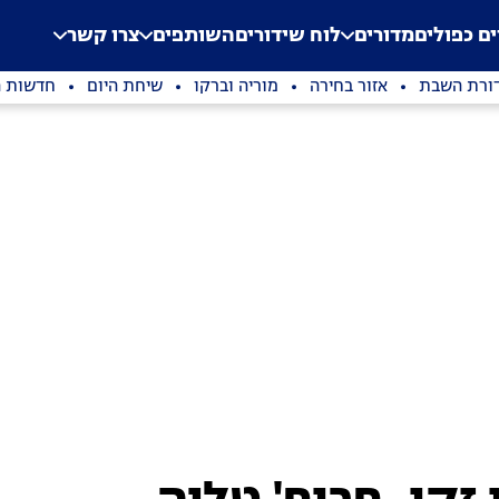
.
Application error: a clien
ים כפולים
מדורים
לוח שידורים
השותפים
צרו קשר
ורת השבת
אזור בחירה
מוריה וברקו
שיחת היום
חדשות ה