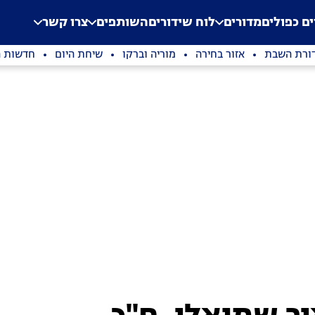
.
Application error: a clien
ים כפולים
מדורים
לוח שידורים
השותפים
צרו קשר
ורת השבת
אזור בחירה
מוריה וברקו
שיחת היום
חדשות ה