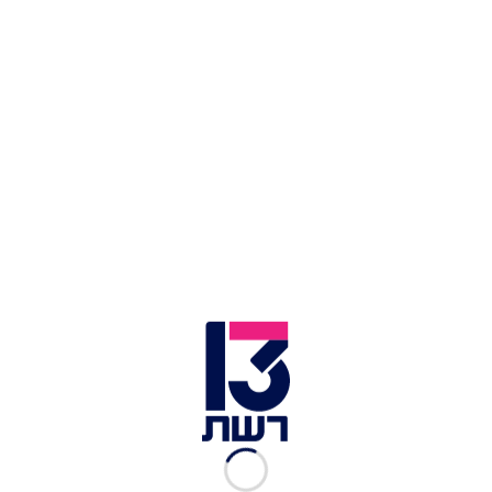
צילום תמונה ראשית: Shutterstock
זמן צפייה: 04:52
כתב אישום שני הוגש בפרשת רשת ההורים
הפדופילים, הפעם כנגד אב מפתח תקווה, הנאשם
באונס ובמעשים מגונים בבתו בת החמש. הפרשה,
אותה חשפה עיתונאית "ישראל היום",
אלינור
שירקני-קופמן
, עוסקת ב"רשת של הורים פדופילים
שביצעו בילדים ובתינוקות אלימות מינית שאי אפשר
בכלל לתאר, בילדיהם שלהם כולל", כפי שהגדירה זאת
המגישה
לוסי אהריש
. בריאיון ל"שיחת היום" תיארה