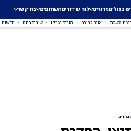
.
Application error: a clien
ים כפולים
מדורים
לוח שידורים
השותפים
צרו קשר
ורת השבת
אזור בחירה
מוריה וברקו
שיחת היום
חדשות ה
נבחרים