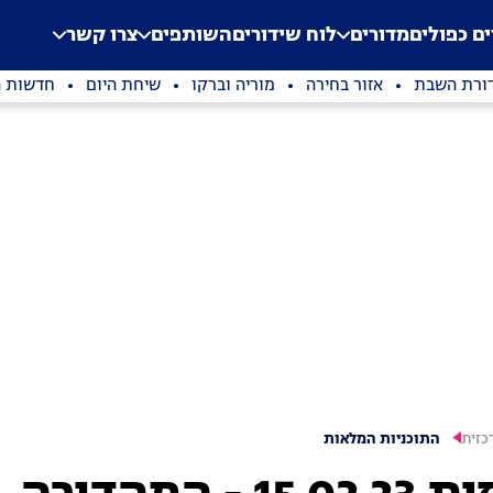
.
Application error: a clien
ים כפולים
מדורים
לוח שידורים
השותפים
צרו קשר
ורת השבת
אזור בחירה
מוריה וברקו
שיחת היום
חדשות ה
כזית
התוכניות המלאות