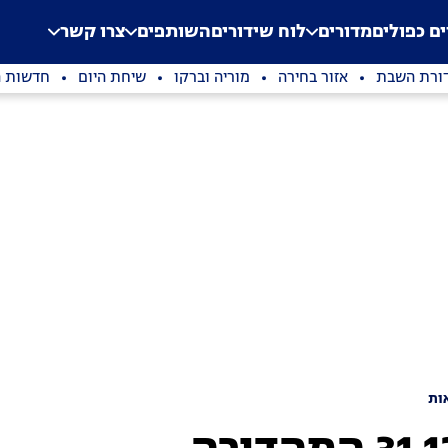
.
Application error: a clien
ים כפולים
מדורים
לוח שידורים
השותפים
צרו קשר
ורת השבת
אזור בחירה
מוריה וברקו
שיחת היום
חדשות ה
ות