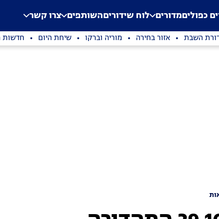
.
Application error: a clien
ים כפולים
מדורים
לוח שידורים
השותפים
צרו קשר
ורת השבת
אזור בחירה
מוריה וברקו
שיחת היום
חדשות ה
ות