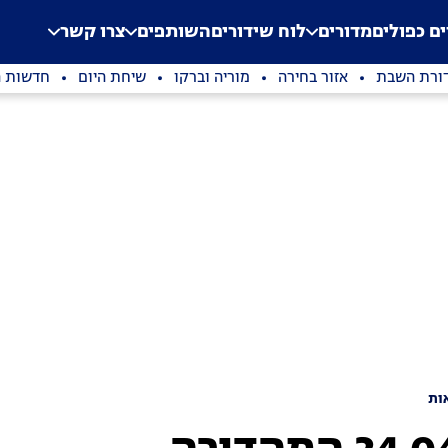
.
Application error: a clien
ים כפולים
מדורים
לוח שידורים
השותפים
צרו קשר
ורת השבת
אזור בחירה
מוריה וברקו
שיחת היום
חדשות ה
ות