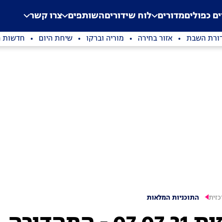
.
Application error: a clien
ים כפולים
מדורים
לוח שידורים
השותפים
צרו קשר
ורת השבת
אזור בחירה
מוריה וברקו
שיחת היום
חדשות ה
זית
התוכניות המלאות