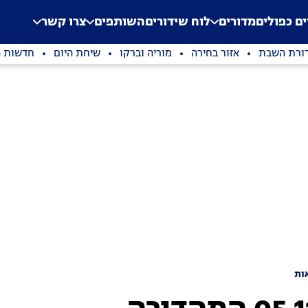
.
Application error: a clien
ים כפולים
מדורים
לוח שידורים
השותפים
צרו קשר
ורת השבת
אזור בחירה
מוריה וברקו
שיחת היום
חדשות ה
ות