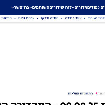
.
Application error: a clien
ים כפולים
מדורים
לוח שידורים
השותפים
צרו קשר
ורת השבת
אזור בחירה
מוריה וברקו
שיחת היום
חדשות ה
השבת
התוכניות המלאות