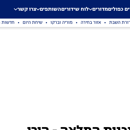
.
Application error: a clien
ים כפולים
מדורים
לוח שידורים
השותפים
צרו קשר
ורת השבת
אזור בחירה
מוריה וברקו
שיחת היום
חדשות ה