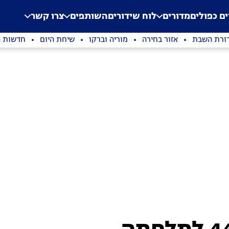
.
Application error: a clien
ים כפולים
מדורים
לוח שידורים
השותפים
צרו קשר
ורת השבת
אזור בחירה
מוריה וברקו
שיחת היום
חדשות ה