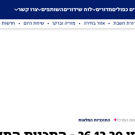
.
Application error: a clien
ים כפולים
מדורים
לוח שידורים
השותפים
צרו קשר
ורת השבת
אזור בחירה
מוריה וברקו
שיחת היום
חדשות ה
ה המרכזי
התוכניות המלאות