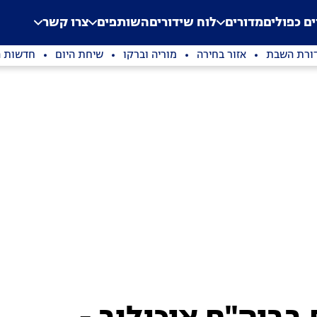
.
Application error: a clien
ים כפולים
מדורים
לוח שידורים
השותפים
צרו קשר
ורת השבת
אזור בחירה
מוריה וברקו
שיחת היום
חדשות ה