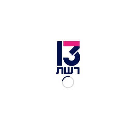
צילום תמונה ראשית: מתוך חדשות היום
זמן צפייה: 07:28
בשבוע שעבר נפל בהצבעה בכנסת החוק האוסר על
אפליה בדיור. אם חיפשנו הוכחה למה החוק הזה חשוב
בישראל 2026, אז קיבלנו אותה בשיחה שקיים איליה
גלושץ עם בעל דירה שסירב להשכיר לו אותה בגלל
נטייתו המינית: "זוג 'כזה' לא מתאים לי". בריאיון
לתוכנית "חדשות היום" הוא התייחס לאירוע - וטען כי
מדובר בתופעה: "הלוואי שיכולתי לומר שזה מקרה חד
פעמי, זה משהו קבוע".
סיפורים נוספים מהמסך: