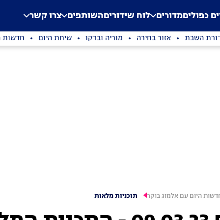
.
Application error: a clien
ים כפולים
מדורים
לוח שידורים
השותפים
צרו קשר
ורת השבת
אזור בחירה
מוריה וברקו
שיחת היום
חדשות ה
דשות היום עם אלמוג בוקר
תוכניות מלאות