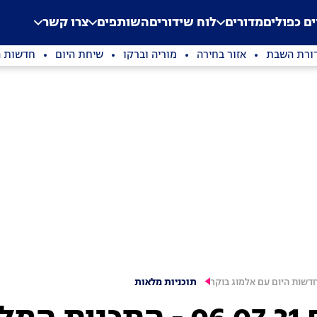
.
Application error: a clien
ים כפולים
מדורים
לוח שידורים
השותפים
צרו קשר
ורת השבת
אזור בחירה
מוריה וברקו
שיחת היום
חדשות ה
דשות היום עם אלמוג בוקר
תוכניות מלאות