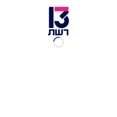
זמן צפייה: 03:04
רמי סמינובסקי היה מפקד טנק בחטיבה 7 שספגה
אבידות רבות במלחמת יום הכיפורים שאת הצוות שלו
החליפו לוחמי חי"ר שקיבלו הכשרת שריון של שבוע
אחד בלבד. היום בית ספר שדה קשת יהונתן ע"ש יוני
וודק, שנפל במלחמה, אירגנו טקס לציון 50 שנים אחרי
המחלמה.
כתבות נוספות:
"מה שהוא עשה - בלתי נתפס": המשפחה שדורשת