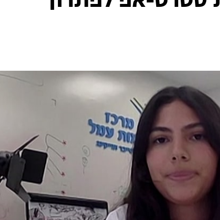
נכ"לית סטרט-אפ לפתרון