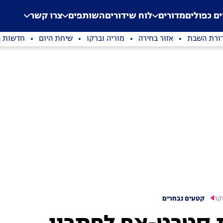
.
Application error: a clien
ים כפולים
מדורים
לוח שידורים
השותפים
צרו קשר
ורת השבת
אזור בחירה
מוריה וברקו
שיחת היום
חדשות ה
קר
קטעים נבחרים