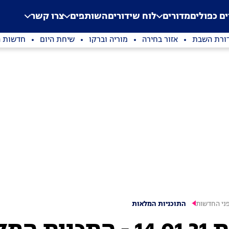
.
Application error: a clien
ים כפולים
מדורים
לוח שידורים
השותפים
צרו קשר
ורת השבת
אזור בחירה
מוריה וברקו
שיחת היום
חדשות ה
ני החדשות
התוכניות המלאות