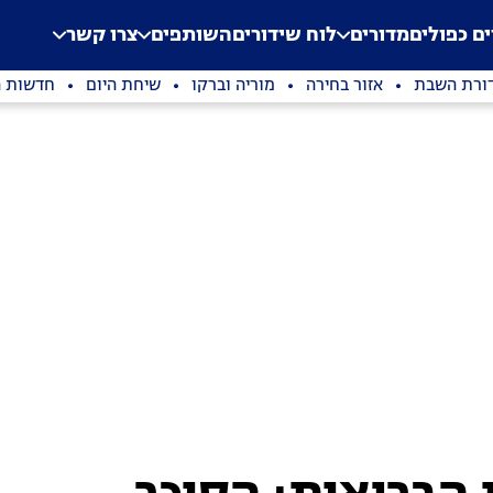
.
Application error: a clien
ים כפולים
מדורים
לוח שידורים
השותפים
צרו קשר
ורת השבת
אזור בחירה
מוריה וברקו
שיחת היום
חדשות ה