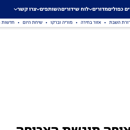
.
Application error: a clien
ים כפולים
מדורים
לוח שידורים
השותפים
צרו קשר
ורת השבת
אזור בחירה
מוריה וברקו
שיחת היום
חדשות ה