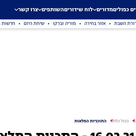
.
Application error: a clien
ים כפולים
מדורים
לוח שידורים
השותפים
צרו קשר
ורת השבת
אזור בחירה
מוריה וברקו
שיחת היום
חדשות ה
הכול כלול
התוכניות המלאות