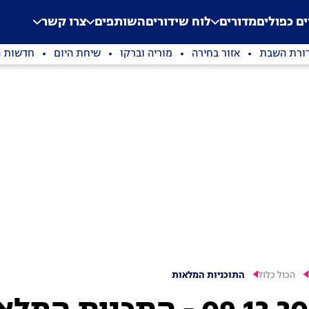
.
Application error: a clien
ים כפולים
מדורים
לוח שידורים
השותפים
צרו קשר
ורת השבת
אזור בחירה
מוריה וברקו
שיחת היום
חדשות ה
הכול כלול
התוכניות המלאות