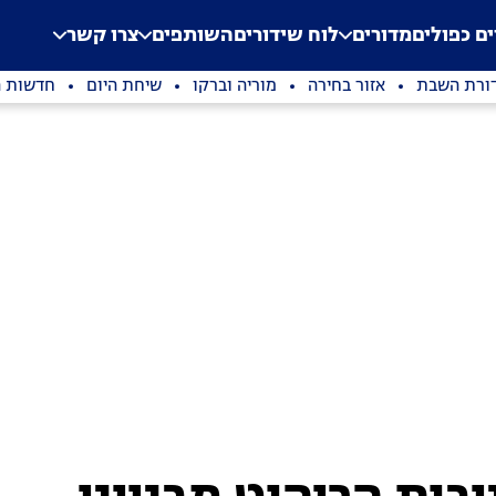
.
Application error: a clien
ים כפולים
מדורים
לוח שידורים
השותפים
צרו קשר
ורת השבת
אזור בחירה
מוריה וברקו
שיחת היום
חדשות ה