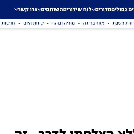
.
Application error: a clien
ים כפולים
מדורים
לוח שידורים
השותפים
צרו קשר
ורת השבת
אזור בחירה
מוריה וברקו
שיחת היום
חדשות ה