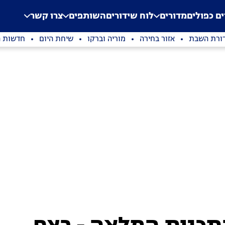
.
Application error: a clien
ים כפולים
מדורים
לוח שידורים
השותפים
צרו קשר
ורת השבת
אזור בחירה
מוריה וברקו
שיחת היום
חדשות ה