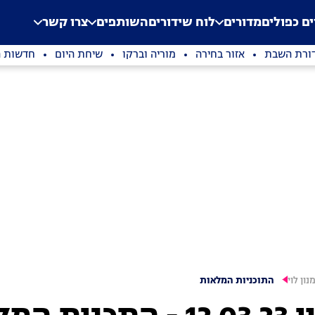
.
Application error: a clien
ים כפולים
מדורים
לוח שידורים
השותפים
צרו קשר
ורת השבת
אזור בחירה
מוריה וברקו
שיחת היום
חדשות ה
נון לוי
התוכניות המלאות