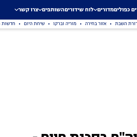
.
Application error: a clien
ים כפולים
מדורים
לוח שידורים
השותפים
צרו קשר
ורת השבת
אזור בחירה
מוריה וברקו
שיחת היום
חדשות ה