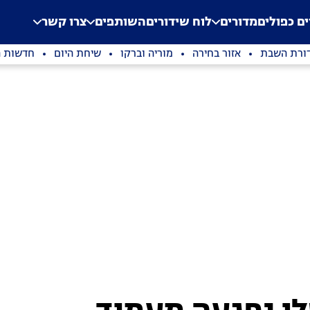
.
Application error: a clien
ים כפולים
מדורים
לוח שידורים
השותפים
צרו קשר
ורת השבת
אזור בחירה
מוריה וברקו
שיחת היום
חדשות ה