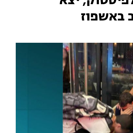
פיסטוק, יצא
 באשפוז