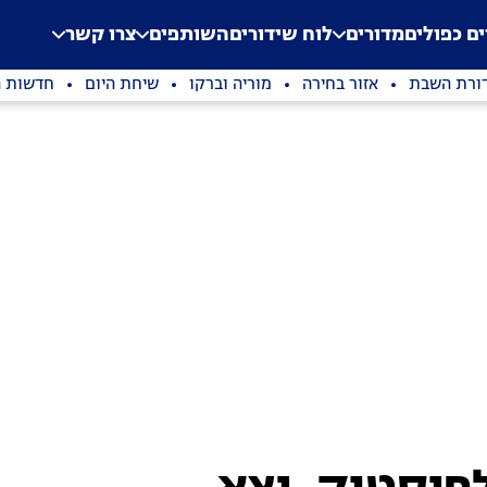
.
Application error: a clien
ים כפולים
מדורים
לוח שידורים
השותפים
צרו קשר
ורת השבת
אזור בחירה
מוריה וברקו
שיחת היום
חדשות ה