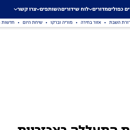
.
Application error: a clien
ים כפולים
מדורים
לוח שידורים
השותפים
צרו קשר
ורת השבת
אזור בחירה
מוריה וברקו
שיחת היום
חדשות ה