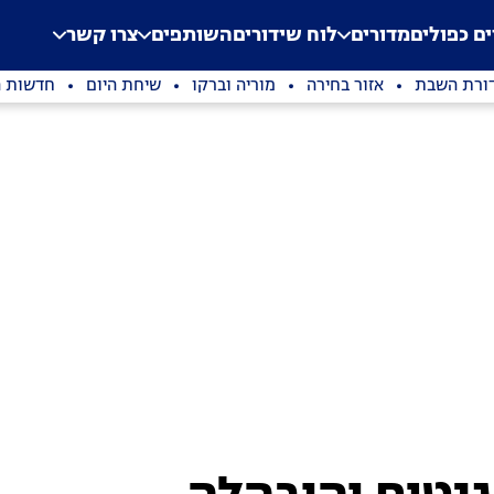
.
Application error: a clien
ים כפולים
מדורים
לוח שידורים
השותפים
צרו קשר
ורת השבת
אזור בחירה
מוריה וברקו
שיחת היום
חדשות ה