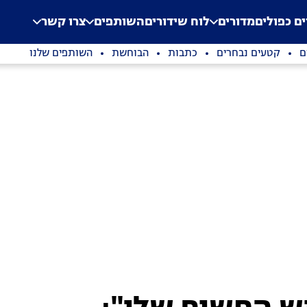
.
Application error: a clien
ים כפולים
מדורים
לוח שידורים
השותפים
צרו קשר
ם
קטעים נבחרים
כתבות
הבוחשת
השותפים שלנו